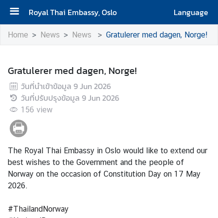
Royal Thai Embassy, Oslo
Language
H
Home
News
News
Gratulerer med dagen, Norge!
o
m
e
Gratulerer med dagen, Norge!
วันที่นำเข้าข้อมูล
9 Jun 2026
N
วันที่ปรับปรุงข้อมูล
9 Jun 2026
e
156
w
view
s
The Royal Thai Embassy in Oslo would like to extend our
C
best wishes to the Government and the people of
o
Norway on the occasion of Constitution Day on 17 May
n
2026.
s
u
#ThailandNorway
l