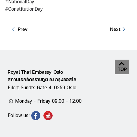
#NationalDay
a
#ConstitutionDay
r
S
e
Prev
Next
r
v
i
c
e
TOP
s
Royal Thai Embassy, Oslo
สถานเอกอัครราชทูต ณ กรุงออสโล
Eilert Sundts Gate 4, 0259 Oslo
V
i
Monday - Friday 09:00 - 12:00
s
i
Follow us:
t
i
n