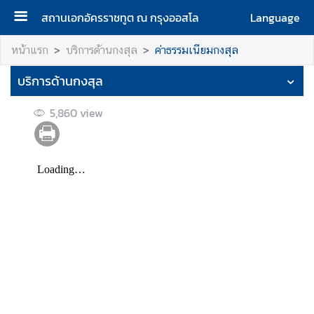
สถานเอกอัครราชทูต ณ กรุงออสโล
Language
ห
หน้าแรก
บริการด้านกงสุล
ค่าธรรมเนียมกงสุล
น้
บริการด้านกงสุล
า
แ
5,860
view
ร
ก
เ
กี่
ย
ว
กั
บ
เ
ร
า