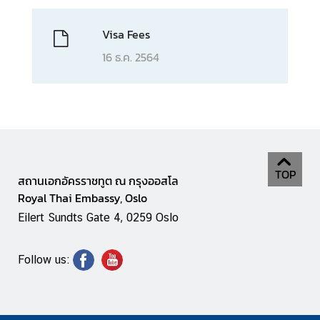
n
o
Visa Fees
w
16 ธ.ค. 2564
m
o
r
e
a
b
o
TOP
u
สถานเอกอัครราชทูต ณ กรุงออสโล
t
Royal Thai Embassy, Oslo
T
Eilert Sundts Gate 4, 0259 Oslo
h
a
Follow us:
i
l
a
n