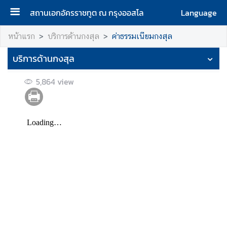
สถานเอกอัครราชทูต ณ กรุงออสโล
Language
ห
หน้าแรก
บริการด้านกงสุล
ค่าธรรมเนียมกงสุล
น้
บริการด้านกงสุล
า
แ
5,864
view
ร
ก
เ
กี่
ย
ว
กั
บ
เ
ร
า