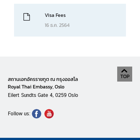
n
o
Visa Fees
w
16 ธ.ค. 2564
m
o
r
e
a
b
o
TOP
u
สถานเอกอัครราชทูต ณ กรุงออสโล
t
Royal Thai Embassy, Oslo
T
Eilert Sundts Gate 4, 0259 Oslo
h
a
Follow us:
i
l
a
n