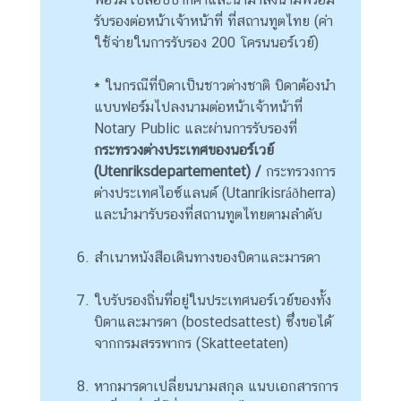
n
รับรองต่อหน้าเจ้าหน้าที่ ที่สถานทูตไทย (ค่า
o
ใช้จ่ายในการรับรอง 200 โครนนอร์เวย์)
w
m
* ในกรณีที่บิดาเป็นชาวต่างชาติ บิดาต้องนำ
o
แบบฟอร์มไปลงนามต่อหน้าเจ้าหน้าที่
r
Notary Public และผ่านการรับรองที่
e
กระทรวงต่างประเทศของนอร์เวย์
a
(
Utenriksdepartementet)
/
กระทรวงการ
b
ต่างประเทศไอซ์แลนด์ (Utanríkisráðherra)
o
และนำมารับรองที่สถานทูตไทยตามลำดับ
u
t
สำเนาหนังสือเดินทางของบิดาและมารดา
T
h
ใบรับรองถิ่นที่อยู่ในประเทศนอร์เวย์ของทั้ง
a
บิดาและมารดา (bostedsattest) ซึ่งขอได้
i
จากกรมสรรพากร (Skatteetaten)
l
a
หากมารดาเปลี่ยนนามสกุล แนบเอกสารการ
n