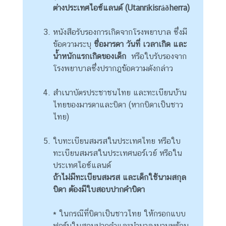
ริ
ต่างประเทศไอซ์แลนด์ (Utanríkisráðherra)
ก
า
หนังสือรับรองการเกิดจากโรงพยาบาล ซึ่งมี
ร
ข้อความระบุ
ชื่อมารดา วันที่ เวลาเกิด และ
ด้
น้ำหนักแรกเกิดของเด็ก
หรือใบรับรองจาก
า
โรงพยาบาลซึ่งปรากฎข้อความดังกล่าว
น
ก
สำเนาบัตรประชาชนไทย และทะเบียนบ้าน
ง
ไทยของมารดาและบิดา (หากบิดาเป็นชาว
สุ
ไทย)
ล
ใบทะเบียนสมรสในประเทศไทย หรือใบ
ทะเบียนสมรสในประเทศนอร์เวย์ หรือใน
L
ประเทศไอซ์แลนด์
e
ถ้าไม่มีทะเบียนสมรส และเด็กใช้นามสกุล
t
บิดา ต้องมีใบสอบปากคำบิดา
'
s
* ในกรณีที่บิดาเป็นชาวไทย ให้กรอกแบบ
k
ฟอร์มใบสอบปากคำและนำมาลงนามพร้อม