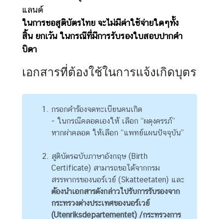
แลนด์
ข่
ในการขอสูติบัตรไทย จะไม่มีค่าใช้จ่ายใดๆทั้ง
า
สิ้น ยกเว้น ในกรณีที่มีการรับรองใบสอบปากคำ
ว
บิดา
ส
า
เอกสารที่ต้องใช้ในการแจ้งเกิดบุตร
ร
แ
ล
กรอกคำร้องจดทะเบียนคนเกิด
ะ
- ในกรณีคลอดเองให้ เลือก “ผดุงครรภ์”
กิ
หากผ่าคลอด ให้เลือก “แพทย์แผนปัจจุบัน”
จ
ก
สูติบัตรฉบับภาษาอังกฤษ (Birth
ร
Certificate) สามารถขอได้จากกรม
ร
สรรพากรของนอร์เวย์ (Skatteetaten)
และ
ม
ต้องนำเอกสารดังกล่าวไปรับการรับรองจาก
กระทรวงต่างประเทศของนอร์เวย์
บ
(Utenriksdepartementet)
/กระทรวงการ