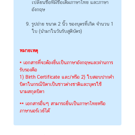
เปลี่ยนชื่อที่มีชื่อเดิมภาษาไทย และภาษา
d
อังกฤษ
รูปถ่าย ขนาด 2 นิ้ว ของบุตรที่เกิด จำนวน 1
แ
ใบ (นำมาในวันรับสูติบัตร)
บ
บ
ฟ
หมายเหตุ
อ
ร์
* เอกสารที่จะต้องยื่นเป็นภาษาอังกฤษและผ่านการ
ม
รับรองคือ
ต่
1) Birth Certificate และ/หรือ 2) ใบสอบปากคำ
า
บิดาในกรณีบิดาเป็นชาวต่างชาติและบุตรใช้
ง
นามสกุลบิดา
ๆ
** เอกสารอื่นๆ สามารถยื่นเป็นภาษาไทยหรือ
เ
ภาษานอร์เวย์ได้
ว
ล
า