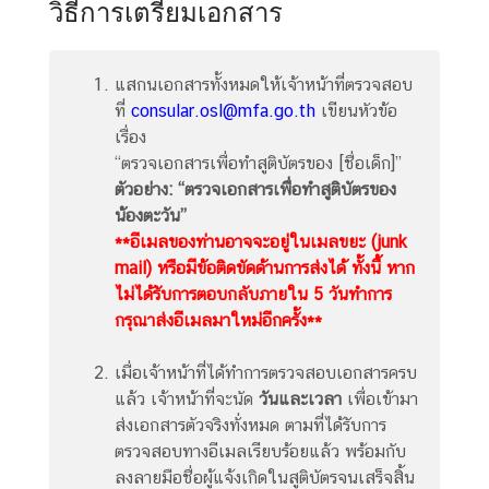
วิธีการเตรียมเอกสาร
ทำ
ก
า
แสกนเอกสารทั้งหมดให้เจ้าหน้าที่ตรวจสอบ
ร
ที่
consular.osl@mfa.go.th
เขียนหัวข้อ
/
เรื่อง
วั
“ตรวจเอกสารเพื่อทำสูติบัตรของ [ชื่อเด็ก]”
น
ตัวอย่าง: “ตรวจเอกสารเพื่อทำสูติบัตรของ
ห
น้องตะวัน”
ยุ
**อีเมลของท่านอาจจะอยู่ในเมลขยะ (junk
ด
mail) หรือมีข้อติดขัดด้านการส่งได้ ทั้งนี้ หาก
ไม่ได้รับการตอบกลับภายใน 5 วันทำการ
ติ
กรุณาส่งอีเมลมาใหม่อีกครั้ง**
ด
ต่
เมื่อเจ้าหน้าที่ได้ทำการตรวจสอบเอกสารครบ
อ
แล้ว เจ้าหน้าที่จะนัด
วันและเวลา
เพื่อเข้ามา
เ
ส่งเอกสารตัวจริงทั่งหมด ตามที่ได้รับการ
ร
ตรวจสอบทางอีเมลเรียบร้อยแล้ว พร้อมกับ
า
ลงลายมือชื่อผู้แจ้งเกิดในสูติบัตรจนเสร็จสิ้น