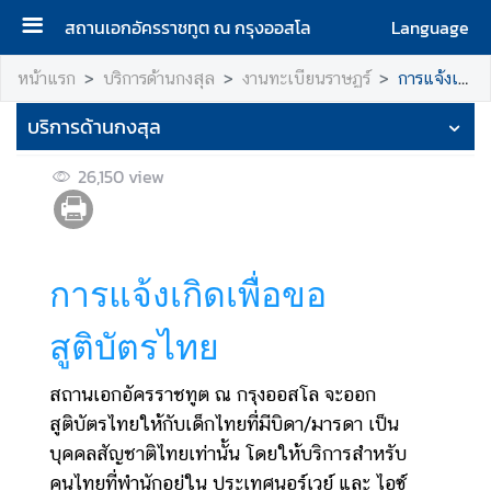
สถานเอกอัครราชทูต ณ กรุงออสโล
Language
ห
หน้าแรก
บริการด้านกงสุล
งานทะเบียนราษฏร์
การแจ้งเกิดเพื่อขอสูติบัตรไทย
น้
บริการด้านกงสุล
า
แ
26,150
view
ร
ก
เ
กี่
การแจ้งเกิดเพื่อขอ
ย
ว
สูติบัตรไทย
กั
บ
สถานเอกอัครราชทูต ณ กรุงออสโล จะออก
เ
สูติบัตรไทยให้กับเด็กไทยที่มีบิดา/มารดา เป็น​
ร
บุคคลสัญชาติไทยเท่านั้น โดยให้บริการสำหรับ
า
คนไทยที่พำนักอยู่ใน ประเทศนอร์เวย์ และ ไอซ์