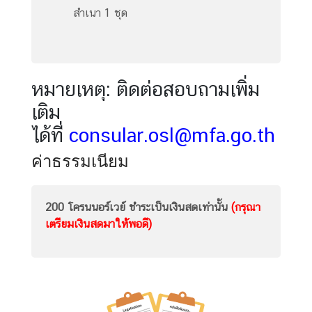
n
สำเนา 1 ชุด
o
w
m
o
หมายเหตุ: ติดต่อสอบถามเพิ่ม
r
เติม
e
a
ได้ที่
consular.osl@mfa.go.th
b
o
ค่าธรรมเนียม
u
t
T
200 โครนนอร์เวย์ ชำระเป็นเงินสดเท่านั้น
(กรุณา
h
เตรียมเงินสดมาให้พอดี)
a
i
l
a
n