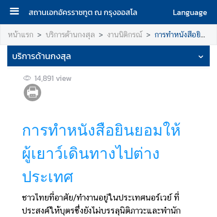
สถานเอกอัครราชทูต ณ กรุงออสโล
Language
ห
หน้าแรก
บริการด้านกงสุล
งานนิติกรณ์
การทำหนังสือยินยอมให้ผู้เยาว์เดินทางไปต่างประเทศ
น้
บริการด้านกงสุล
า
แ
14,891
view
ร
ก
เ
กี่
การทำหนังสือยินยอมให้
ย
ว
ผู้เยาว์เดินทางไปต่าง
กั
บ
ประเทศ
เ
ร
ชาวไทยที่อาศัย/ทำงานอยู่ในประเทศนอร์เวย์ ที่
า
ประสงค์ให้บุตรซึ่งยังไม่บรรลุนิติภาวะและพำนัก