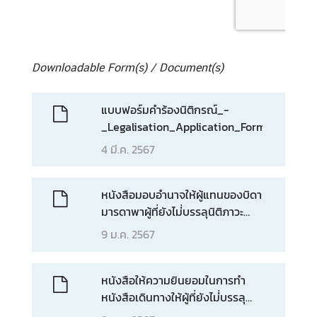
Downloadable Form(s) / Document(s)
แบบฟอร์มคำร้องนิติกรณ์_-
_Legalisation_Application_Form
4 มี.ค. 2567
หนังสือมอบอำนาจให้ผู้แทนของบิดา
มารดาพาผู้ที่ยังไม่่บรรลุนิติภาวะ
(อายุต่ำกว่า 20 ปี) ไปทำ
9 ม.ค. 2567
หนังสือเดินทาง
/Power_of_Attorney_for_minor_to_apply
หนังสือให้ความยินยอมในการทำ
หนังสือเดินทางให้ผู้ที่ยังไม่่บรรลุ
นิติภาวะ (อายุต่ำกว่า 20 ปี) และ