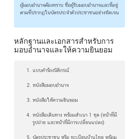
ริ
ผู้มอบอำนาจต้องทราบ ชื่อผู้รับมอบอำนาจและที่อยู่
ก
ตามที่ปรากฏในบัตรประจำตัวประชาชนอย่างชัดเจน
า
ร
ด้
หลักฐานและเอกสารสำหรับการ
า
น
มอบอำนาจและให้ความยินยอม
ก
ง
สุ
แบบคำร้องนิติกรณ์
ล
หนังสือมอบอำนาจ
L
หนังสือให้ความยินยอม
e
t
หนังสือเดินทาง พร้อมสำเนา 1 ชุด (หน้าที่มี
'
รูปถ่าย และหน้าที่มีการเปลี่ยนแปลง)
s
k
บัตรประชาชน หรือ ทะเบียนบ้านไทย พร้อม