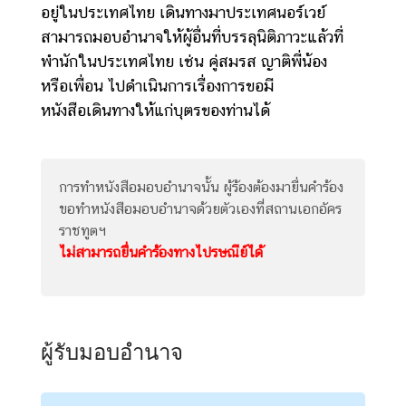
อยู่ในประเทศไทย เดินทางมาประเทศนอร์เวย์
ข่
สามารถมอบอำนาจให้ผู้อื่นที่บรรลุนิติภาวะแล้วที่
า
พำนักในประเทศไทย เช่น คู่สมรส ญาติพี่น้อง
ว
หรือเพื่อน ไปดำเนินการเรื่องการขอมี
ส
หนังสือเดินทางให้แก่บุตรของท่านได้
า
ร
แ
ล
การทำหนังสือมอบอำนาจนั้น ผู้ร้องต้องมายื่นคำร้อง
ะ
ขอทำหนังสือมอบอำนาจด้วยตัวเองที่สถานเอกอัคร
กิ
ราชทูตฯ
จ
ไม่สามารถยื่นคำร้องทางไปรษณีย์ได้
ก
ร
ร
ม
ผู้รับมอบอำนาจ
บ