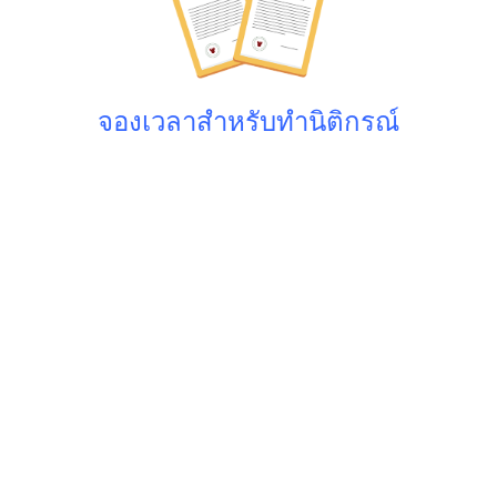
d
แ
จองเวลาสำหรับทำนิติกรณ์
บ
บ
ฟ
อ
ร์
ม
ต่
า
ง
ๆ
เ
ว
ล
า