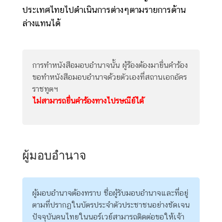
ประเทศไทยไปดำเนินการต่างๆตามรายการด้าน
ข่
ล่างแทนได้
า
ว
ส
า
การทำหนังสือมอบอำนาจนั้น ผู้ร้องต้องมายื่นคำร้อง
ร
ขอทำหนังสือมอบอำนาจด้วยตัวเองที่สถานเอกอัคร
แ
ราชทูตฯ
ล
ไม่สามารถยื่นคำร้องทางไปรษณีย์ได้
ะ
กิ
จ
ก
ผู้มอบอำนาจ
ร
ร
ม
ผู้มอบอำนาจต้องทราบ ชื่อผู้รับมอบอำนาจและที่อยู่
ตามที่ปรากฏในบัตรประจำตัวประชาชนอย่างชัดเจน
บ
ปัจจุบันคนไทยในนอร์เวย์สามารถติดต่อขอให้เจ้า