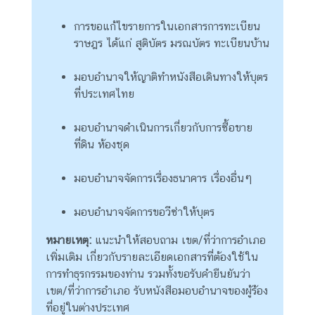
n
o
การขอแก้ไขรายการในเอกสารการทะเบียน
w
ราษฎร ได้แก่ สูติบัตร มรณบัตร ทะเบียนบ้าน
m
o
มอบอำนาจให้ญาติทำหนังสือเดินทางให้บุตร
r
ที่ประเทศไทย
e
a
มอบอำนาจดำเนินการเกี่ยวกับการซื้อขาย
b
ที่ดิน ห้องชุด
o
u
มอบอำนาจจัดการเรื่องธนาคาร เรื่องอื่นๆ
t
T
มอบอำนาจจัดการขอวีซ่าให้บุตร
h
หมายเหตุ:
แนะนำให้สอบถาม เขต/ที่ว่าการอำเภอ
a
เพิ่มเติม เกี่ยวกับรายละเอียดเอกสารที่ต้องใช้ใน
i
การทำธุรกรรมของท่าน รวมทั้งขอรับคำยืนยันว่า
l
เขต/ที่ว่าการอำเภอ รับหนังสือมอบอำนาจของผู้ร้อง
a
ที่อยู่ในต่างประเทศ
n