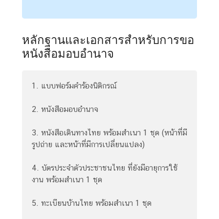
d
หลักฐานและเอกสารสำหรับการขอ
แ
หนังสือมอบอำนาจ
บ
บ
ฟ
1. แบบฟอร์มคำร้องนิติกรณ์
อ
ร์
2. หนังสือมอบอำนาจ
ม
ต่
3. หนังสือเดินทางไทย พร้อมสำเนา 1 ชุด (หน้าที่มี
า
รูปถ่าย และหน้าที่มีการเปลี่ยนแปลง)
ง
ๆ
4. บัตรประจำตัวประชาชนไทย ที่ยังมีอายุการใช้
เ
งาน พร้อมสำเนา 1 ชุด
ว
ล
5. ทะเบียนบ้านไทย พร้อมสำเนา 1 ชุด
า