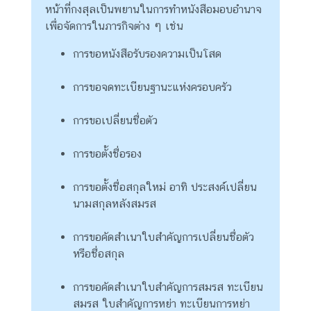
ริ
หน้าที่กงสุลเป็นพยานในการทำหนังสือมอบอำนาจ
ก
เพื่อจัดการในภารกิจต่าง ๆ เช่น
า
การขอหนังสือรับรองความเป็นโสด
ร
ด้
การขอจดทะเบียนฐานะแห่งครอบครัว
า
น
การขอเปลี่ยนชื่อตัว
ก
ง
การขอตั้งชื่อรอง
สุ
ล
การขอตั้งชื่อสกุลใหม่ อาทิ ประสงค์เปลี่ยน
นามสกุลหลังสมรส
L
e
การขอคัดสำเนาใบสำคัญการเปลี่ยนชื่อตัว
t
หรือชื่อสกุล
'
s
การขอคัดสำเนาใบสำคัญการสมรส ทะเบียน
k
สมรส ใบสำคัญการหย่า ทะเบียนการหย่า