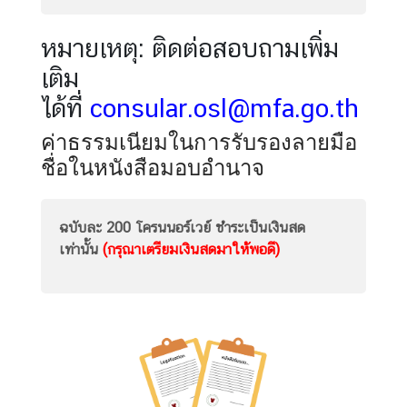
ทำ
ก
หมายเหตุ: ติดต่อสอบถามเพิ่ม
า
เติม
ร
/
ได้ที่
consular.osl@mfa.go.th
วั
ค่าธรรมเนียมในการรับรองลายมือ
น
ห
ชื่อในหนังสือมอบอำนาจ
ยุ
ด
ฉบับละ 200 โครนนอร์เวย์ ชำระเป็นเงินสด
เท่านั้น
(กรุณาเตรียมเงินสดมาให้พอดี)
ติ
ด
ต่
อ
เ
ร
า