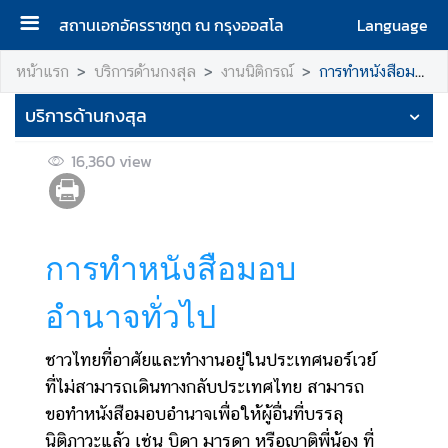
สถานเอกอัครราชทูต ณ กรุงออสโล
Language
ห
หน้าแรก
บริการด้านกงสุล
งานนิติกรณ์
การทำหนังสือมอบอำนาจทั่วไป
น้
บริการด้านกงสุล
า
แ
16,360
view
ร
ก
เ
กี่
การทำหนังสือมอบ
ย
ว
อำนาจทั่วไป
กั
บ
ชาวไทยที่อาศัยและทำงานอยู่ในประเทศนอร์เวย์
เ
ที่ไม่สามารถเดินทางกลับประเทศไทย สามารถ
ร
ขอทำหนังสือมอบอำนาจเพื่อให้ผู้อื่นที่บรรลุ
า
นิติภาวะแล้ว เช่น บิดา มารดา หรือญาติพี่น้อง ที่