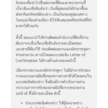
รับรองเพื่อนำไปยื่นต่อกรมที่ดินและหน่วยงานที่
d
เกี่ยวข้องเพื่อยืนยันว่า เงินที่คู่สมรสได้นำมาซื้ออ
สังหาริมทรัพทย์ดังกล่าว เป็นเงินของคู่สมรสชาว
แ
ไทยแต่เพียงฝ่ายเดียว มิใช่สินสมรสหรือทรัพย์ที่ทำ
บ
มาหาได้ร่วมกัน
บ
ฟ
ทั้งนี้ ขอแนะนำให้ท่านติดต่อสำนักงานที่ดินที่ท่าน
อ
ต้องการจะยื่นเรื่องเพื่อยืนยันรายละเอียดของ
ร์
เอกสารที่ต้องใช้ ก่อนติดต่อสถานเอกอัครราชทูตฯ
ม
ท่านสามารถ ดาวน์โหลดแบบฟอร์ม Letter of
ต่
Confirmation ได้ทางด้านล่างของหน้านี้
า
เนื่องจากสถานเอกอัครราชทูตฯ ไม่มีอำนาจรับรอง
ง
การลงนามลายมือชื่อของชาวต่างชาติได้โดยตรงใน
ๆ
แบบฟอร์มดังกล่าว จึงต้องมีการดำเนินการผ่าน
เ
กระบวนการการรับรองลายมือชื่อจากหน่วยงาน
ว
นอร์เวย์ ซึ่งมีรายละเอียด ดังนี้
ล
นำแบบฟอร์มดังกล่าว ให้ผู้ลงนามชาว
า