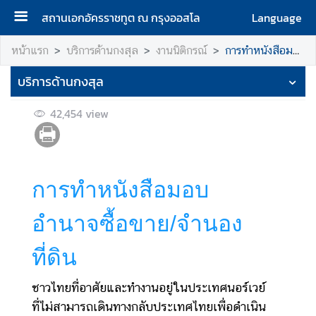
สถานเอกอัครราชทูต ณ กรุงออสโล
Language
ห
หน้าแรก
บริการด้านกงสุล
งานนิติกรณ์
การทำหนังสือมอบอำนาจซื้อขาย/จำนองที่ดิน
น้
บริการด้านกงสุล
า
แ
42,454
view
ร
ก
เ
กี่
การทำหนังสือมอบ
ย
ว
อำนาจซื้อขาย/จำนอง
กั
บ
ที่ดิน
เ
ร
ชาวไทยที่อาศัยและทำงานอยู่ในประเทศนอร์เวย์
า
ที่ไม่สามารถเดินทางกลับประเทศไทยเพื่อดำเนิน