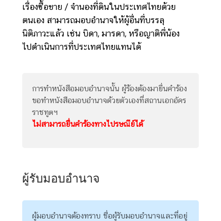
เรื่องซื้อขาย / จำนองที่ดินในประเทศไทยด้วย
ข่
ตนเอง สามารถมอบอำนาจให้ผู้อื่นที่บรรลุ
า
นิติภาวะแล้ว เช่น บิดา, มารดา, หรือญาติพี่น้อง
ว
ไปดำเนินการที่ประเทศไทยแทนได้
ส
า
ร
แ
การทำหนังสือมอบอำนาจนั้น ผู้ร้องต้องมายื่นคำร้อง
ล
ขอทำหนังสือมอบอำนาจด้วยตัวเองที่สถานเอกอัคร
ะ
ราชทูตฯ
กิ
ไม่สามารถยื่นคำร้องทางไปรษณีย์ได้
จ
ก
ร
ร
ผู้รับมอบอำนาจ
ม
บ
ผู้มอบอำนาจต้องทราบ ชื่อผู้รับมอบอำนาจและที่อยู่