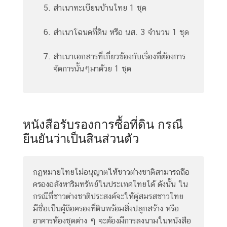
n
สำเนาทะเบียนบ้านไทย 1 ชุด
o
w
สำเนาโฉนดที่ดิน หรือ นส. 3 จำนวน 1 ชุด
m
o
สำเนาเอกสารที่เกี่ยวข้องกับเรื่องที่ต้องการ
r
จัดการนั้นๆมาด้วย 1 ชุด
e
a
b
o
หนังสือรับรองการซื้อที่ดิน กรณี
u
ยืนยันว่าเป็นสินส่วนตัว
t
T
h
กฏหมายไทยไม่อนุญาตให้ชาวต่างชาติสามารถถือ
a
ครองอสังหาริมทรัพย์ในประเทศไทยได้ ดังนั้น ใน
i
กรณีที่ชาวต่างชาติประสงค์จะให้คู่สมรสชาวไทย
l
มีชื่อเป็นผู้ถือครองที่ดินพร้อมสิ่งปลูกสร้าง หรือ
a
อาคารห้องชุดต่าง ๆ จะต้องมีการลงนามในหนังสือ
n