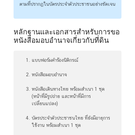
ริ
ตามที่ปรากฏในบัตรประจำตัวประชาชนอย่างชัดเจน
ก
า
ร
หลักฐานและเอกสารสำหรับการขอ
ด้
หนังสือมอบอำนาจเกี่ยวกับที่ดิน
า
น
ก
แบบฟอร์มคำร้องนิติกรณ์
ง
สุ
หนังสือมอบอำนาจ
ล
หนังสือเดินทางไทย พร้อมสำเนา 1 ชุด
L
(หน้าที่มีรูปถ่าย และหน้าที่มีการ
e
เปลี่ยนแปลง)
t
'
บัตรประจำตัวประชาชนไทย ที่ยังมีอายุการ
s
ใช้งาน พร้อมสำเนา 1 ชุด
k