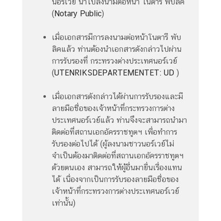
นอร์เวย์ นำไปลงนามต่อหน้า โนตารี พับลิค
ทำ
(
Notary Public
)
ก
า
เมื่อเอกสารมีการลงนามต่อหน้าโนตารี พับ
ร
ลิคแล้ว ท่านต้องนำเอกสารดังกล่าวไปผ่าน
/
การรับรองที่ กระทรวงต่างประเทศนอร์เวย์
วั
(
UTENRIKSDEPARTEMENTET: UD
)
น
ห
เมื่อเอกสารดังกล่าวได้ผ่านการรับรองและมี
ยุ
ลายมือชื่อของเจ้าหน้าที่กระทรวงการต่าง
ด
ประเทศนอร์เวย์แล้ว ท่านจึงจะสามารถนำมา
ติดต่อที่สถานเอกอัครราชทูตฯ เพื่อทำการ
ติ
รับรองต่อไปได้ (ผู้ลงนามชาวนอร์เวย์ไม่
ด
จำเป็นต้องมาติดต่อที่สถานเอกอัครราชทูตฯ
ต่
ด้วยตนเอง สามารถให้ผู้อื่นมายื่นเรื่องแทน
อ
ได้ เนื่องจากเป็นการรับรองลายมือชื่อของ
เ
เจ้าหน้าที่กระทรวงการต่างประเทศนอร์เวย์
ร
เท่านั้น)
า