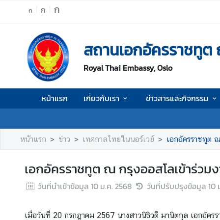
ก
ก
ก
ห
สถานเอกอัครราชทูต 
น้
า
Royal Thai Embassy, Oslo
แ
ร
ก
หน้าแรก
เกี่ยวกับเรา
ข่าวสารและกิจกรรม
เ
กี่
ย
หน้าแรก
ข่าว
เทศกาลไทยในนอร์เวย์
เอกอัครราชทูต ณ
ว
กั
เอกอัครราชทูต ณ กรุงออสโลเข้าร่วมง
บ
เ
วันที่นำเข้าข้อมูล
10 ม.ค. 2568
วันที่ปรับปรุงข้อมูล
10 
ร
า
เมื่อวันที่ 20 กรกฎาคม 2567 นางสาวนิธิวดี มานิตกุล เอกอัค