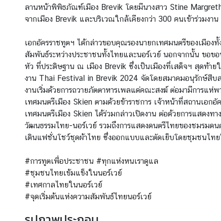
ลานหน้าพิพิธภัณฑ์เมือง Brevik โดยมีนางสาว Stine Margr
ข่
จากเมือง Brevik และบริเวณใกล้เคียงกว่า 300 คนเข้าร่วมงาน
า
ว
เอกอัครราชทูตฯ ได้กล่าวขอบคุณรองนายกเทศมนตรีของเมืองทั้งส
ส
สัมพันธ์ระหว่างประชาชนทั้งไทยและนอร์เวย์ นอกจากนั้น ขอขอบค
า
หัว ที่ประดิษฐาน ณ เมือง Brevik ซึ่งเป็นเมืองที่เสด็จฯ สุด
ร
งาน Thai Festival in Brevik 2024 จัดโดยสมาคมอนุรักษ์
แ
งานเริ่มด้วยการถวายภัตตาหารเพลแด่คณะสงฆ์ ต่อมามีการแห
ล
เทศมนตรีเมือง Skien ตามด้วยข้าราชการ เจ้าหน้าที่สถานเอ
ะ
เทศมนตรีเมือง Skien ได้ร่วมกล่าวเปิดงาน ต่อด้วยการแ
กิ
วัฒนธรรมไทย-นอร์เวย์ รวมถึงการแสดงดนตรีไทยของชมรมดนตร
จ
เดินแฟชั่นโชว์ชุดผ้าไทย ซึ่งออกแบบและตัดเย็บโดยชุมชนไทยใ
ก
ร
#การทูตเพื่อประชาชน
#ทุกแห่งหนเราดูแล
ร
#ชุมชนไทยเข้มแข็งในนอร์เวย์
ม
#เทศกาลไทยในนอร์เวย์
#จุดเริ่มต้นแห่งความสัมพันธ์ไทยนอร์เวย์
บ
รูปภาพประกอบ