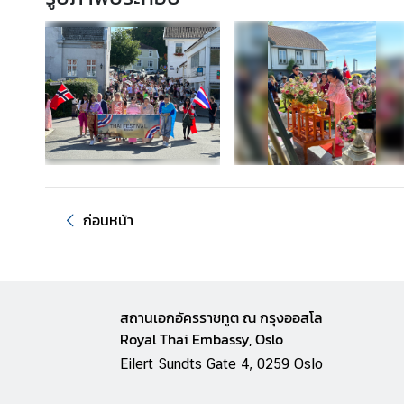
ริ
ก
า
ร
ด้
า
น
ก
ง
สุ
ก่อนหน้า
ล
L
e
สถานเอกอัครราชทูต ณ กรุงออสโล
t
Royal Thai Embassy, Oslo
'
Eilert Sundts Gate 4, 0259 Oslo
s
k