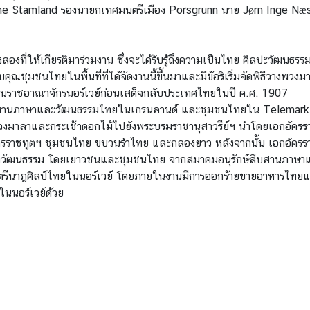
ethe Stamland รองนายกเทศมนตรีเมือง Porsgrunn นาย Jørn Inge N
องที่ให้เกียรติมาร่วมงาน ซึ่งจะได้รับรู้ถึงความเป็นไทย ศิลปะวัฒน
ุณชุมชนไทยในพื้นที่ที่ได้จัดงานนี้ขึ้นมาและมีข้อริเริ่มจัดพิธีวางพว
ท้ายในราชอาณาจักรนอร์เวย์ก่อนเสด็จกลับประเทศไทยในปี ค.ศ. 1907
สืบสานภาษาและวัฒนธรรมไทยในเกรนลานด์ และชุมชนไทยใน Telemark 
่พวงมาลาและกระเช้าดอกไม้ไปยังพระบรมราชานุสาวรีย์ฯ นำโดยเอกอัค
กอัครราชทูตฯ ชุมชนไทย ขบวนรำไทย และกลองยาว หลังจากนั้น เอกอัค
สดงทางวัฒนธรรม โดยเยาวชนและชุมชนไทย จากสมาคมอนุรักษ์สืบสานภ
ีนาฎศิลป์ไทยในนอร์เวย์ โดยภายในงานมีการออกร้ายขายอาหารไทยและ
นนอร์เวย์ด้วย