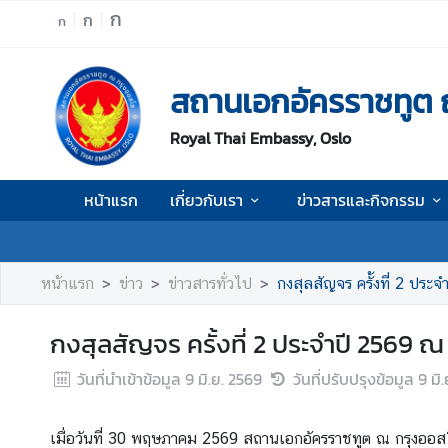
ก
ก
ก
ห
สถานเอกอัครราชทูต 
น้
า
Royal Thai Embassy, Oslo
แ
ร
ก
หน้าแรก
เกี่ยวกับเรา
ข่าวสารและกิจกรรม
เ
กี่
ย
หน้าแรก
ข่าว
ข่าวสารทั่วไป
กงสุลสัญจร ครั้งที่ 2 ประ
ว
กั
กงสุลสัญจร ครั้งที่ 2 ประจำปี 2569 
บ
เ
วันที่นำเข้าข้อมูล
9 มิ.ย. 2569
วันที่ปรับปรุงข้อมูล
9 มิ
ร
า
เมื่อวันที่ 30 พฤษภาคม 2569 สถานเอกอัครราชทูต ณ กรุงออสโล