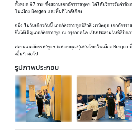
ทั้งหมด 97 ราย ซึ่งสถานเอกอัครราชทูตฯ ได้ให้บริการรับคำร
ข่
ในเมือง Bergen และพื้นที่ใกล้เคียง
า
ว
อนึ่ง ในวันเดียวกันนี้ เอกอัครราชทูตนิธิวดี มานิตกุล เอกอ
ส
ซึ่งได้เชิญเอกอัครราชทูต ณ กรุงออสโล เป็นประธานในพิธีปิด
า
ร
สถานเอกอัครราชทูตฯ ขอขอบคุณชุมชนไทยในเมือง Bergen ที่ใ
แ
งอื่นๆ ต่อไป
ล
รูปภาพประกอบ
ะ
กิ
จ
ก
ร
ร
ม
บ