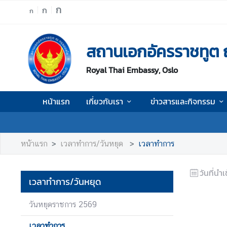
ก
ก
ก
ห
สถานเอกอัครราชทูต 
น้
า
Royal Thai Embassy, Oslo
แ
ร
ก
หน้าแรก
เกี่ยวกับเรา
ข่าวสารและกิจกรรม
เ
กี่
ย
หน้าแรก
เวลาทำการ/วันหยุด
เวลาทำการ
ว
กั
วันที่นำเ
บ
เวลาทำการ/วันหยุด
เ
ร
วันหยุดราชการ 2569
า
เวลาทำการ