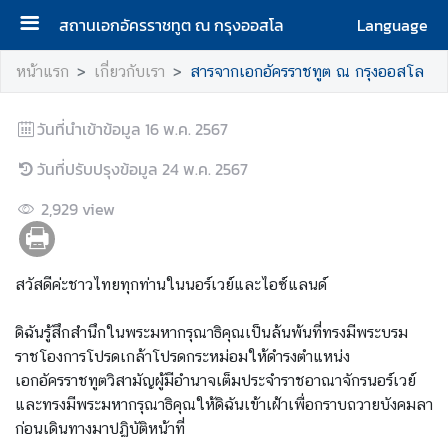
สถานเอกอัครราชทูต ณ กรุงออสโล
Language
ห
หน้าแรก
เกี่ยวกับเรา
สารจากเอกอัครราชทูต ณ กรุงออสโล
น้
า
วันที่นำเข้าข้อมูล
16 พ.ค. 2567
แ
ร
วันที่ปรับปรุงข้อมูล
24 พ.ค. 2567
ก
2,929
view
เ
กี่
ย
สวัสดีค่ะชาวไทยทุกท่านในนอร์เวย์และไอซ์แลนด์
ว
กั
ดิฉันรู้สึกสำนึกในพระมหากรุณาธิคุณเป็นล้นพ้นที่ทรงมีพระบรม
บ
ราชโองการโปรดเกล้าโปรดกระหม่อมให้ดำรงตำแหน่ง
เ
เอกอัครราชทูตวิสามัญผู้มีอำนาจเต็มประจำราชอาณาจักรนอร์เวย์
ร
และทรงมีพระมหากรุณาธิคุณให้ดิฉันเข้าเฝ้าเพื่อกราบถวายบังคมลา
า
ก่อนเดินทางมาปฏิบัติหน้าที่