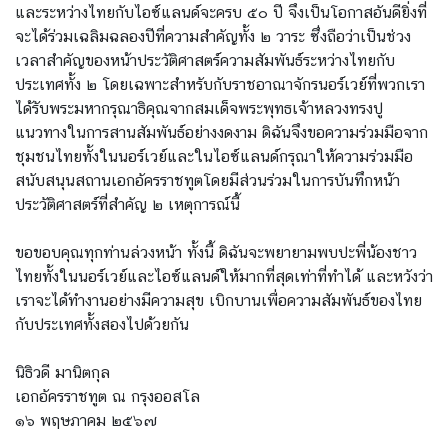
ริ
และระหว่างไทยกับไอซ์แลนด์จะครบ ๕๐ ปี จึงเป็นโอกาสอันดียิ่งที่
ก
จะได้ร่วมเฉลิมฉลองปีที่ความสำคัญทั้ง ๒ วาระ ซึ่งถือว่าเป็นช่วง
า
เวลาสำคัญของหน้าประวัติศาสตร์ความสัมพันธ์ระหว่างไทยกับ
ร
ประเทศทั้ง ๒ โดยเฉพาะสำหรับกับราชอาณาจักรนอร์เวย์ที่พวกเรา
ด้
ได้รับพระมหากรุณาธิคุณจากสมเด็จพระพุทธเจ้าหลวงทรงปู
า
แนวทางในการสานสัมพันธ์อย่างงดงาม ดิฉันจึงขอความร่วมมือจาก
น
ชุมชนไทยทั้งในนอร์เวย์และในไอซ์แลนด์กรุณาให้ความร่วมมือ
ก
สนับสนุนสถานเอกอัครราชทูตโดยมีส่วนร่วมในการบันทึกหน้า
ง
ประวัติศาสตร์ที่สำคัญ ๒ เหตุการณ์นี้
สุ
ล
ขอขอบคุณทุกท่านล่วงหน้า ทั้งนี้ ดิฉันจะพยายามพบปะพี่น้องชาว
ไทยทั้งในนอร์เวย์และไอซ์แลนด์ให้มากที่สุดเท่าที่ทำได้ และหวังว่า
เราจะได้ทำงานอย่างมีความสุข เบิกบานเพื่อความสัมพันธ์ของไทย
L
กับประเทศทั้งสองไปด้วยกัน
e
t
นิธิวดี มานิตกุล
'
เอกอัครราชทูต ณ กรุงออสโล
s
๑๖ พฤษภาคม ๒๕๖๗
k