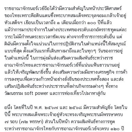
ราชอาณาจักรนอร์เวย์ถือได้ว่ามีความสำคัญในหน้าประวัติศาสตร์
ข่
ของไทยเพราะคือดินแดนซึ่งพระบาทสมเด็จพระจุลจอมเกล้าเจ้าอยู่
า
หัวเสด็จฯ เยือนเป็นเวลาถึง ๑ เดือนเมื่อกว่า ๑๐๐ ปีที่แล้ว
ว
แม้ว่าการมาประจำการในต่างประเทศของระดับเอกอัครราชทูตแต่ละ
ส
วาระไม่มีกำหนดระยะเวลาชัดเจน ต่างจากข้าราชการระดับอื่น แต่
า
ดิฉันมีความตั้งใจแน่วแน่ในการปฏิบัติงานในตำแหน่งนี้ให้สมบูรณ์
ร
แบบที่สุด ตั้งแต่วันแรกที่เดินทางมาถึงและในทุกๆ วันของการอยู่
แ
ในตำแหน่งนี้ ในการมุ่งมั่นส่งเสริมความสัมพันธ์ระหว่างราช
ล
อาณาจักรไทยและราชอาณาจักรนอร์เวย์ที่แน่นแฟ้นยาวนานอยู่
ะ
แล้วให้เจริญพัฒนายิ่งขึ้น ส่งเสริมความร่วมมือทางเศรษฐกิจ การค้า
กิ
การลงทุนเพื่อความก้าวหน้าอย่างยั่งยืนของประเทศทั้งสอง และส่ง
จ
เสริมปฏิสัมพันธ์ระหว่างประชาชนทั้งผ่านกิจกรรมต่างๆ ทั้งทาง
ก
วัฒนธรรม soft power และการท่องเที่ยวไปมาหาสู่กัน
ร
ร
อนึ่ง โดยที่ในปี พ.ศ. ๒๕๖๗ และ ๒๕๖๘ มีความสำคัญยิ่ง โดยใน
ม
ปีนี้ พระบาทสมเด็จพระเจ้าอยู่หัวจะทรงเจริญพระชนม์พรรษาครบ
๗ รอบ (๗๒ พรรษา) ส่วนในปีหน้า ความสัมพันธ์ทางการทูต
บ
ระหว่างราชอาณาจักรไทยกับราชอาณาจักรนอร์เวย์จะครบ ๑๒๐ ปี