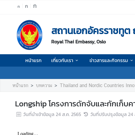
ก
ก
ก
ห
สถานเอกอัครราชทูต 
น้
า
Royal Thai Embassy, Oslo
แ
ร
ก
หน้าแรก
เกี่ยวกับเรา
ข่าวสารและกิจกรรม
เ
กี่
ย
หน้าแรก
บทความ
Thailand and Nordic Countries Inno
ว
กั
Longship โครงการดักจับและกักเก็บค
บ
เ
วันที่นำเข้าข้อมูล
24 ส.ค. 2565
วันที่ปรับปรุงข้อมูล
24 
ร
า