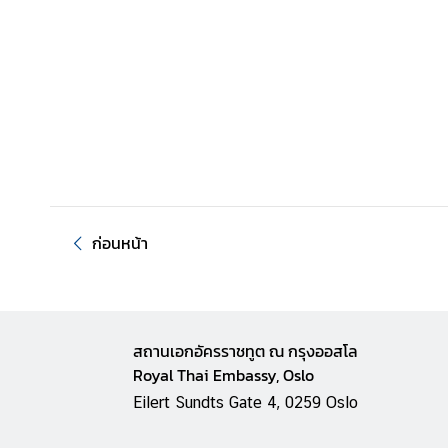
n
o
w
m
o
r
e
a
b
o
ก่อนหน้า
u
t
T
h
a
สถานเอกอัครราชทูต ณ กรุงออสโล
i
Royal Thai Embassy, Oslo
l
Eilert Sundts Gate 4, 0259 Oslo
a
n