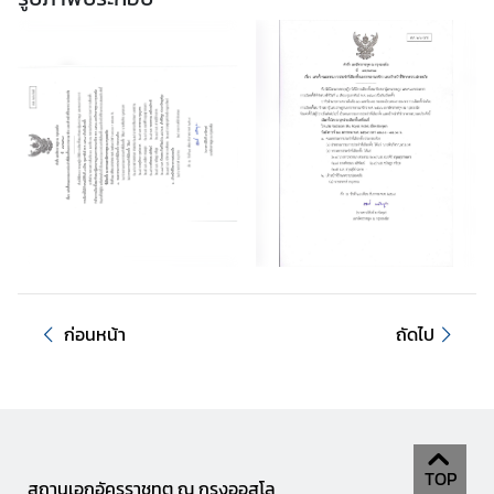
ข่
า
ว
ส
า
ร
แ
ล
ะ
กิ
จ
ก
ก่อนหน้า
ถัดไป
ร
ร
ม
TOP
บ
สถานเอกอัครราชทูต ณ กรุงออสโล