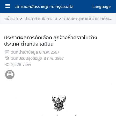
สถานเอกอัครราชทูต ณ กรุงออสโล
Language
ห
หน้าแรก
ประกาศรับสมัครงาน
รับสมัครบุคคลเข้ารับการคัดเลือกเพื่อบรรจุเป็นลูกจ้างชั่วคราว
น้
า
แ
ประกาศผลการคัดเลือก ลูกจ้างชั่วคราวในต่าง
ร
ประเทศ ตำแหน่ง เสมียน
ก
วันที่นำเข้าข้อมูล
8 ก.พ. 2567
วันที่ปรับปรุงข้อมูล
8 ก.พ. 2567
เ
2,528
กี่
view
ย
ว
กั
บ
เ
ร
า