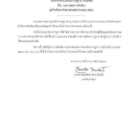
ข่
า
ว
ส
า
ร
แ
ล
ะ
กิ
จ
ก
ร
ร
ม
บ