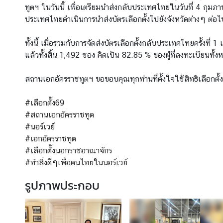
ทูตฯ ในวันนี้ เพื่อเตรียมนำส่งกลับประเทศไทยในวันที่ 4 กุมภา
ข่
ประเทศไทยดำเนินการนำส่งบัตรเลือกตั้งไปยังจังหวัดต่างๆ ต่อไ
า
ว
ทั้งนี้ เมื่อรวมกับการจัดส่งบัตรเลือกตั้งกลับประเทศไทยครั้งที่
ส
แล้วทั้งสิ้น 1,492 ซอง คิดเป็น 82.85 % ของผู้ที่ลงทะเบียนทั้ง
า
ร
สถานเอกอัครราชทูตฯ ขอขอบคุณทุกท่านที่ตั้งใจใช้สิทธิเลือกตั้งใ
แ
ล
#เลือกตั้ง69
ะ
#สถานเอกอัครราชทูต
กิ
#นอร์เวย์
จ
#เอกอัครราชทูต
ก
#เลือกตั้งนอกราชอาณาจักร
ร
#ทำสิ่งดีๆเพื่อคนไทยในนอร์เวย์
ร
รูปภาพประกอบ
ม
บ