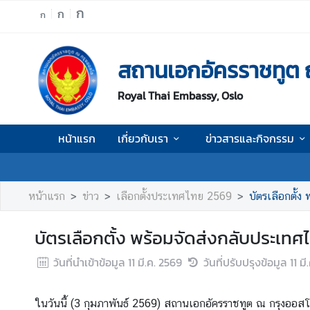
ก
ก
ก
ห
สถานเอกอัครราชทูต 
น้
า
Royal Thai Embassy, Oslo
แ
ร
ก
หน้าแรก
เกี่ยวกับเรา
ข่าวสารและกิจกรรม
เ
กี่
ย
หน้าแรก
ข่าว
เลือกตั้งประเทศไทย 2569
บัตรเลือกตั้ง
ว
กั
บัตรเลือกตั้ง พร้อมจัดส่งกลับประเทศไ
บ
เ
วันที่นำเข้าข้อมูล
11 มี.ค. 2569
วันที่ปรับปรุงข้อมูล
11 ม
ร
า
ในวันนี้ (3 กุมภาพันธ์ 2569) สถานเอกอัครราชทูต ณ กรุงออสโล