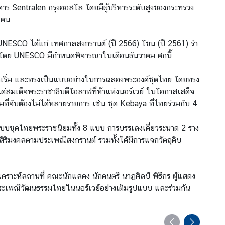
คาร Sentralen กรุงออสโล โดยมีผู้บริหารระดับสูงของกระทรวง
 คน
 UNESCO ได้แก่ เทศกาลสงกรานต์ (ปี 2566) โขน (ปี 2561) รำ
ยนฯ โดย UNESCO มีกำหนดพิจารณาในเดือนธันวาคม ศกนี้
งริเริ่ม และทรงเป็นแบบอย่างในการฉลองพระองค์ชุดไทย โดยทรง
่สมเด็จพระราชาธิบดีโอลาฟที่ห้าแห่งนอร์เวย์ ในโอกาสเสด็จ
มที่จับต้องไม่ได้หลายรายการ เช่น ชุด Kebaya ที่ไทยร่วมกับ 4
บบชุดไทยพระราชนิยมทั้ง 8 แบบ การบรรเลงเดี่ยวระนาด 2 ราง
สิริมงคลตามประเพณีสงกรานต์ รวมทั้งได้มีการแจกวัตถุดิบ
ราะห์สถานที่ คณะนักแสดง นักดนตรี นาฏศิลป์ พิธีกร ผู้แสดง
พร่ประเพณีวัฒนธรรมไทยในนอร์เวย์อย่างเต็มรูปแบบ และร่วมกัน