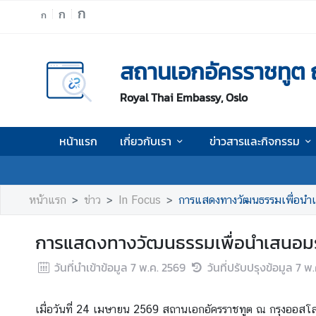
ก
ก
ก
ห
สถานเอกอัครราชทูต 
น้
า
Royal Thai Embassy, Oslo
แ
ร
ก
หน้าแรก
เกี่ยวกับเรา
ข่าวสารและกิจกรรม
เ
กี่
ย
หน้าแรก
ข่าว
In Focus
การแสดงทางวัฒนธรรมเพื่อนำเ
ว
กั
การแสดงทางวัฒนธรรมเพื่อนำเสนอมร
บ
เ
วันที่นำเข้าข้อมูล
7 พ.ค. 2569
วันที่ปรับปรุงข้อมูล
7 พ.
ร
า
เมื่อวันที่ 24 เมษายน 2569 สถานเอกอัครราชทูต ณ กรุงออส