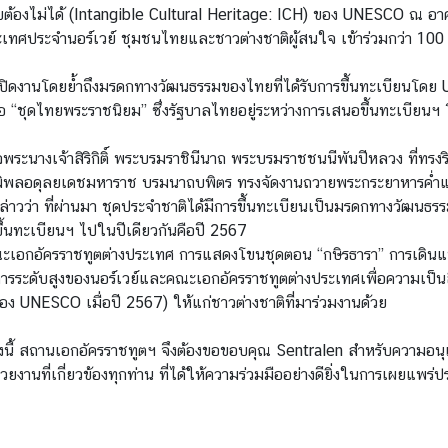
ับต้องไม่ได้ (Intangible Cultural Heritage: ICH) ของ UNESCO ณ อา
ะเทศประจำนอร์เวย์ ชุมชนไทยและชาวต่างชาติผู้สนใจ เข้าร่วมกว่า 100
วเปิดงานโดยย้ำถึงมรดกทางวัฒนธรรมของไทยที่ได้รับการขึ้นทะเบียนโดย
ำเสนอ “ชุดไทยพระราชนิยม” ซึ่งรัฐบาลไทยอยู่ระหว่างการเสนอขึ้นทะเบี
ระนางเจ้าสิริกิติ์ พระบรมราชินีนาถ พระบรมราชชนนีพันปีหลวง ที่ทร
าภูมิพลอดุลยเดชมหาราช บรมนาถบพิตร ทรงจัดงานถวายพระกระยาหารค่ำแด
่าวว่า ที่ผ่านมา ชุดประจำชาติได้มีการขึ้นทะเบียนเป็นมรดกทางวัฒนธรร
้นทะเบียนฯ ไปในปีเดียวกันคือปี 2567
ณะเอกอัครราชทูตต่างประเทศ การแสดงโขนชุดตอน “กษิรธารา” การเดินแ
หารระดับสูงของนอร์เวย์และคณะเอกอัครราชทูตต่างประเทศเพื่อความเป็น
ของ UNESCO เมื่อปี 2567) ให้แก่ชาวต่างชาติที่มาร่วมงานด้วย
นี้ สถานเอกอัครราชทูตฯ จึงต้องขอขอบคุณ Sentralen สำหรับความอนุเค
่วยงานที่เกี่ยวข้องทุกท่าน ที่ได้ให้ความร่วมมืออย่างดียิ่งในการเผยแ