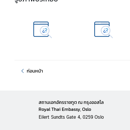
ริ
ก
า
ร
ด้
า
น
ก
ง
สุ
ก่อนหน้า
ล
L
e
สถานเอกอัครราชทูต ณ กรุงออสโล
t
Royal Thai Embassy, Oslo
'
Eilert Sundts Gate 4, 0259 Oslo
s
k