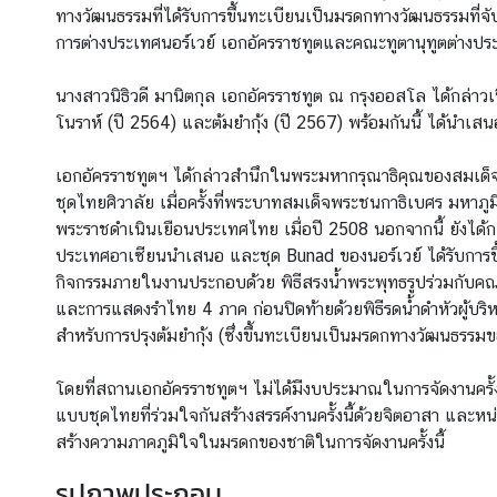
ทางวัฒนธรรมที่ได้รับการขึ้นทะเบียนเป็นมรดกทางวัฒนธรรมที่จ
ข่
การต่างประเทศนอร์เวย์ เอกอัครราชทูตและคณะทูตานุทูตต่างปร
า
ว
นางสาวนิธิวดี มานิตกุล เอกอัครราชทูต ณ กรุงออสโล ได้กล่า
ส
โนราห์ (ปี 2564) และต้มยำกุ้ง (ปี 2567) พร้อมกันนี้ ได้น
า
ร
เอกอัครราชทูตฯ ได้กล่าวสำนึกในพระมหากรุณาธิคุณของสมเด็จพ
แ
ชุดไทยศิวาลัย เมื่อครั้งที่พระบาทสมเด็จพระชนกาธิเบศร มห
ล
พระราชดำเนินเยือนประเทศไทย เมื่อปี 2508 นอกจากนี้ ยังได้กล
ะ
ประเทศอาเซียนนำเสนอ และชุด Bunad ของนอร์เวย์ ได้รับการขึ
กิ
กิจกรรมภายในงานประกอบด้วย พิธีสรงน้ำพระพุทธรูปร่วมกับค
จ
และการแสดงรำไทย 4 ภาค ก่อนปิดท้ายด้วยพิธีรดน้ำดำหัวผู้บริ
ก
สำหรับการปรุงต้มยำกุ้ง (ซึ่งขึ้นทะเบียนเป็นมรดกทางวัฒนธรรม
ร
ร
โดยที่สถานเอกอัครราชทูตฯ ไม่ได้มีงบประมาณในการจัดงานครั้ง
ม
แบบชุดไทยที่ร่วมใจกันสร้างสรรค์งานครั้งนี้ด้วยจิตอาสา และหน
สร้างความภาคภูมิใจในมรดกของชาติในการจัดงานครั้งนี้
บ
รูปภาพประกอบ