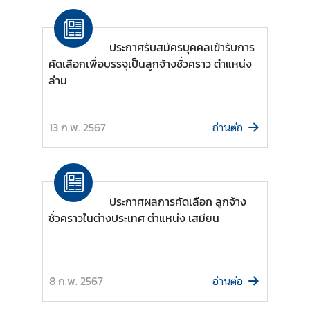
ข่
า
ประกาศรับสมัครบุคคลเข้ารับการ
ว
คัดเลือกเพื่อบรรจุเป็นลูกจ้างชั่วคราว ตำแหน่ง
ส
ล่าม
า
ร
แ
13 ก.พ. 2567
อ่านต่อ
ล
ะ
กิ
จ
ประกาศผลการคัดเลือก ลูกจ้าง
ก
ชั่วคราวในต่างประเทศ ตำแหน่ง เสมียน
ร
ร
ม
8 ก.พ. 2567
อ่านต่อ
บ