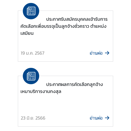
ริ
ก
า
ประกาศรับสมัครบุคคลเข้ารับการ
ร
คัดเลือกเพื่อบรรจุเป็นลูกจ้างชั่วคราว ตำแหน่ง
ด้
เสมียน
า
น
ก
19 ม.ค. 2567
อ่านต่อ
ง
สุ
ล
ประกาศผลการคัดเลือกลูกจ้าง
เหมาบริการงานกงสุล
L
e
t
'
23 มิ.ย. 2566
อ่านต่อ
s
k