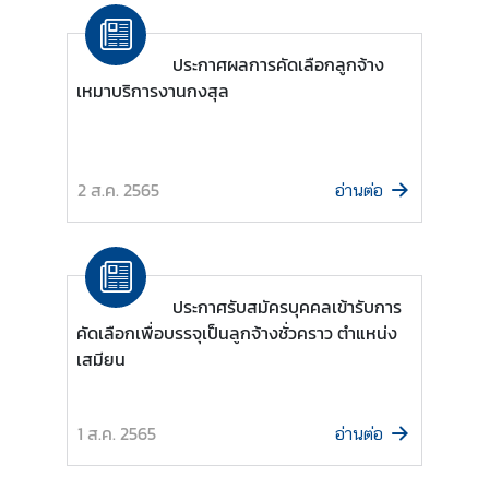
d
ประกาศผลการคัดเลือกลูกจ้าง
เหมาบริการงานกงสุล
แ
บ
บ
ฟ
2 ส.ค. 2565
อ่านต่อ
อ
ร์
ม
ต่
า
ประกาศรับสมัครบุคคลเข้ารับการ
ง
คัดเลือกเพื่อบรรจุเป็นลูกจ้างชั่วคราว ตำแหน่ง
ๆ
เสมียน
เ
ว
1 ส.ค. 2565
อ่านต่อ
ล
า